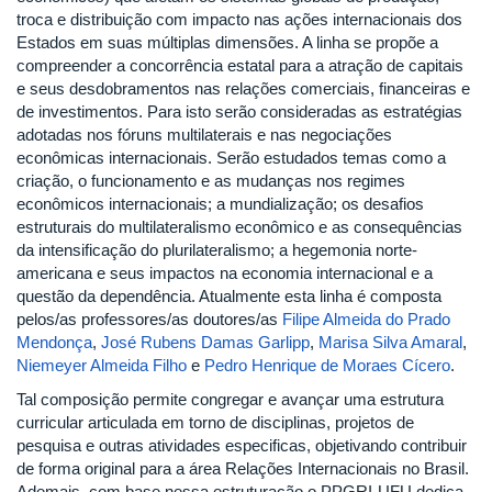
troca e distribuição com impacto nas ações internacionais dos
Estados em suas múltiplas dimensões. A linha se propõe a
compreender a concorrência estatal para a atração de capitais
e seus desdobramentos nas relações comerciais, financeiras e
de investimentos. Para isto serão consideradas as estratégias
adotadas nos fóruns multilaterais e nas negociações
econômicas internacionais. Serão estudados temas como a
criação, o funcionamento e as mudanças nos regimes
econômicos internacionais; a mundialização; os desafios
estruturais do multilateralismo econômico e as consequências
da intensificação do plurilateralismo; a hegemonia norte-
americana e seus impactos na economia internacional e a
questão da dependência. Atualmente esta linha é composta
pelos/as professores/as doutores/as
Filipe Almeida do Prado
Mendonça
,
José Rubens Damas Garlipp
,
Marisa Silva Amaral
,
Niemeyer Almeida Filho
e
Pedro Henrique de Moraes Cícero
.
Tal composição permite congregar e avançar uma estrutura
curricular articulada em torno de disciplinas, projetos de
pesquisa e outras atividades especificas, objetivando contribuir
de forma original para a área Relações Internacionais no Brasil.
Ademais, com base nessa estruturação o PPGRI-UFU dedica-