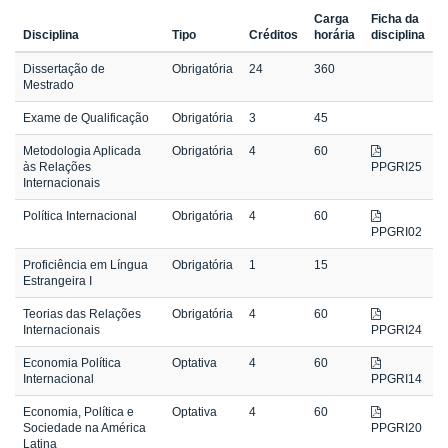
Carga
Ficha da
Disciplina
Tipo
Créditos
horária
disciplina
Dissertação de
Obrigatória
24
360
Mestrado
Exame de Qualificação
Obrigatória
3
45
Metodologia Aplicada
Obrigatória
4
60
às Relações
PPGRI25
Internacionais
Política Internacional
Obrigatória
4
60
PPGRI02
Proficiência em Língua
Obrigatória
1
15
Estrangeira I
Teorias das Relações
Obrigatória
4
60
Internacionais
PPGRI24
Economia Política
Optativa
4
60
Internacional
PPGRI14
Economia, Política e
Optativa
4
60
Sociedade na América
PPGRI20
Latina