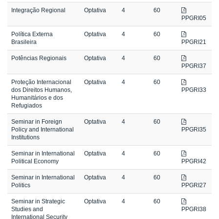
Integração Regional
Optativa
4
60
PPGRI05
Política Externa
Optativa
4
60
Brasileira
PPGRI21
Potências Regionais
Optativa
4
60
PPGRI37
Proteção Internacional
Optativa
4
60
dos Direitos Humanos,
PPGRI33
Humanitários e dos
Refugiados
Seminar in Foreign
Optativa
4
60
Policy and International
PPGRI35
Institutions
Seminar in International
Optativa
4
60
Political Economy
PPGRI42
Seminar in International
Optativa
4
60
Politics
PPGRI27
Seminar in Strategic
Optativa
4
60
Studies and
PPGRI38
International Security