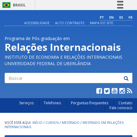
BRASIL
Simplifique!
PT
EN
ES
FR
ACESSIBILIDADE
ALTO CONTRASTE
MAPA DO SITE
Comunica BR
Participe
Programa de Pós-graduação em
Acesso à informação
Relações Internacionais
Legislação
INSTITUTO DE ECONOMIA E RELAÇÕES INTERNACIONAIS
Canais
UNIVERSIDADE FEDERAL DE UBERLÂNDIA
Buscar
Serviços
Telefones
Perguntas frequentes
Contato
Fale conosco
INÍCIO
/
CURSOS
/
MESTRADO
/
MESTRADO EM RELAÇÕES
INTERNACIONAIS