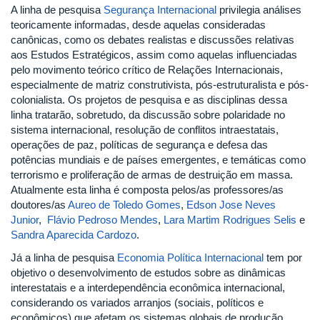
A linha de pesquisa
Segurança Internacional
privilegia análises
teoricamente informadas, desde aquelas consideradas
canônicas, como os debates realistas e discussões relativas
aos Estudos Estratégicos, assim como aquelas influenciadas
pelo movimento teórico crítico de Relações Internacionais,
especialmente de matriz construtivista, pós-estruturalista e pós-
colonialista. Os projetos de pesquisa e as disciplinas dessa
linha tratarão, sobretudo, da discussão sobre polaridade no
sistema internacional, resolução de conflitos intraestatais,
operações de paz, políticas de segurança e defesa das
potências mundiais e de países emergentes, e temáticas como
terrorismo e proliferação de armas de destruição em massa.
Atualmente esta linha é composta pelos/as professores/as
doutores/as
Aureo de Toledo Gomes
,
Edson Jose Neves
Junior
,
Flávio Pedroso Mendes
,
Lara Martim Rodrigues Selis
e
Sandra Aparecida Cardozo
.
Já a linha de pesquisa
Economia Política Internacional
tem por
objetivo o desenvolvimento de estudos sobre as dinâmicas
interestatais e a interdependência econômica internacional,
considerando os variados arranjos (sociais, políticos e
econômicos) que afetam os sistemas globais de produção,