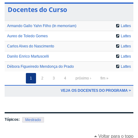
Docentes do Curso
Armando Gallo Yahn Filho (In memoriam)
Lattes
Aureo de Toledo Gomes
Lattes
Carlos Alves do Nascimento
Lattes
Danilo Enrico Martuscelli
Lattes
Débora Figueiredo Mendonça do Prado
Lattes
1
2
3
4
próximo ›
fim »
VEJA OS DOCENTES DO PROGRAMA >
Tópicos:
Mestrado
Voltar para o topo