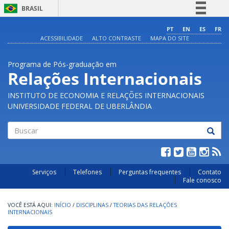
BRASIL
Simplifique!
PT
EN
ES
FR
ACESSIBILIDADE
ALTO CONTRASTE
MAPA DO SITE
Comunica BR
Participe
Programa de Pós-graduação em
Acesso à informação
Relações Internacionais
Legislação
INSTITUTO DE ECONOMIA E RELAÇÕES INTERNACIONAIS
Canais
UNIVERSIDADE FEDERAL DE UBERLÂNDIA
Buscar
Serviços
Telefones
Perguntas frequentes
Contato
Fale conosco
INÍCIO
/
DISCIPLINAS
/
TEORIAS DAS RELAÇÕES
INTERNACIONAIS