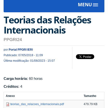
MENU
Toggle
navigat
Teorias das Relações
Internacionais
PPGRI24
por
Portal PPGRI IERI
Publicado: 07/05/2018 - 11:09
Última modificação: 01/08/2023 - 15:07
Carga horária:
60 horas
Créditos:
4
Anexo
Tamanho
teorias_das_relacoes_internacionais.pdf
479.79 KB