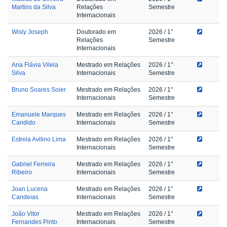
Martins da Silva
Relações
Semestre
Internacionais
Wisly Joseph
Doutorado em
2026
/ 1°
Relações
Semestre
Internacionais
Ana Flávia Vilela
Mestrado em Relações
2026
/ 1°
Silva
Internacionais
Semestre
Bruno Soares Soier
Mestrado em Relações
2026
/ 1°
Internacionais
Semestre
Emanuele Marques
Mestrado em Relações
2026
/ 1°
Candido
Internacionais
Semestre
Estrela Avilino Lima
Mestrado em Relações
2026
/ 1°
Internacionais
Semestre
Gabriel Ferreira
Mestrado em Relações
2026
/ 1°
Ribeiro
Internacionais
Semestre
Joan Lucena
Mestrado em Relações
2026
/ 1°
Candeias
Internacionais
Semestre
João Vitor
Mestrado em Relações
2026
/ 1°
Fernandes Pinto
Internacionais
Semestre