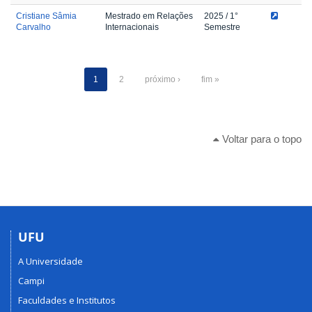
Cristiane Sâmia
Mestrado em Relações
2025
/ 1°
Carvalho
Internacionais
Semestre
1
2
próximo ›
fim »
Voltar para o topo
UFU
A Universidade
Campi
Faculdades e Institutos