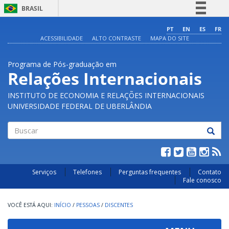
BRASIL
Simplifique!
PT
EN
ES
FR
ACESSIBILIDADE
ALTO CONTRASTE
MAPA DO SITE
Comunica BR
Participe
Programa de Pós-graduação em
Acesso à informação
Relações Internacionais
Legislação
INSTITUTO DE ECONOMIA E RELAÇÕES INTERNACIONAIS
Canais
UNIVERSIDADE FEDERAL DE UBERLÂNDIA
Buscar
Serviços
Telefones
Perguntas frequentes
Contato
Fale conosco
INÍCIO
/
PESSOAS
/
DISCENTES