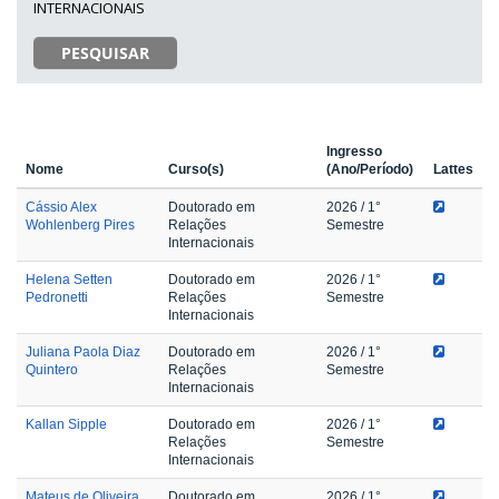
INTERNACIONAIS
PESQUISAR
Ingresso
Nome
Curso(s)
(Ano/Período)
Lattes
Cássio Alex
Doutorado em
2026
/ 1°
Wohlenberg Pires
Relações
Semestre
Internacionais
Helena Setten
Doutorado em
2026
/ 1°
Pedronetti
Relações
Semestre
Internacionais
Juliana Paola Diaz
Doutorado em
2026
/ 1°
Quintero
Relações
Semestre
Internacionais
Kallan Sipple
Doutorado em
2026
/ 1°
Relações
Semestre
Internacionais
Mateus de Oliveira
Doutorado em
2026
/ 1°