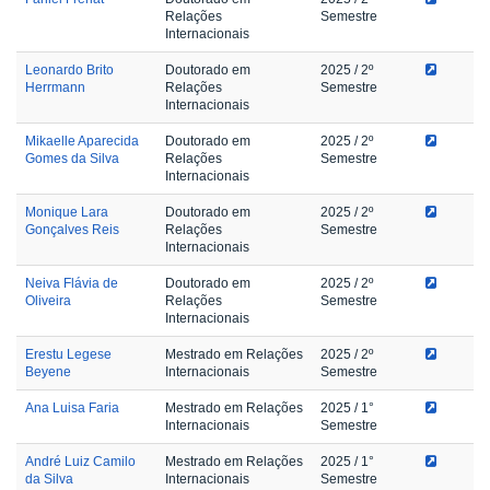
Relações
Semestre
Internacionais
Leonardo Brito
Doutorado em
2025
/ 2º
Herrmann
Relações
Semestre
Internacionais
Mikaelle Aparecida
Doutorado em
2025
/ 2º
Gomes da Silva
Relações
Semestre
Internacionais
Monique Lara
Doutorado em
2025
/ 2º
Gonçalves Reis
Relações
Semestre
Internacionais
Neiva Flávia de
Doutorado em
2025
/ 2º
Oliveira
Relações
Semestre
Internacionais
Erestu Legese
Mestrado em Relações
2025
/ 2º
Beyene
Internacionais
Semestre
Ana Luisa Faria
Mestrado em Relações
2025
/ 1°
Internacionais
Semestre
André Luiz Camilo
Mestrado em Relações
2025
/ 1°
da Silva
Internacionais
Semestre