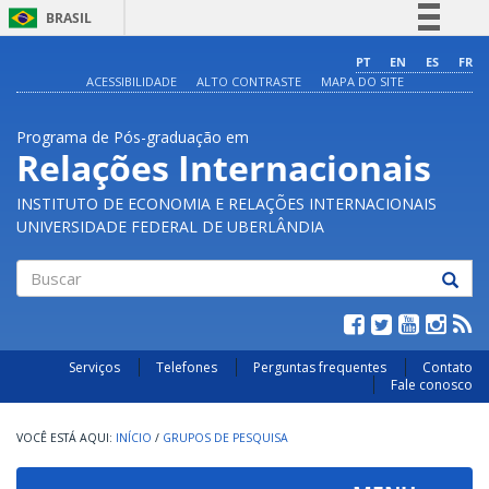
BRASIL
Simplifique!
PT
EN
ES
FR
ACESSIBILIDADE
ALTO CONTRASTE
MAPA DO SITE
Comunica BR
Participe
Programa de Pós-graduação em
Acesso à informação
Relações Internacionais
Legislação
INSTITUTO DE ECONOMIA E RELAÇÕES INTERNACIONAIS
Canais
UNIVERSIDADE FEDERAL DE UBERLÂNDIA
Buscar
Serviços
Telefones
Perguntas frequentes
Contato
Fale conosco
INÍCIO
/
GRUPOS DE PESQUISA