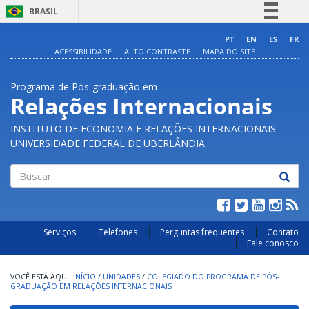
BRASIL
Simplifique!
PT
EN
ES
FR
ACESSIBILIDADE
ALTO CONTRASTE
MAPA DO SITE
Comunica BR
Participe
Programa de Pós-graduação em
Acesso à informação
Relações Internacionais
Legislação
INSTITUTO DE ECONOMIA E RELAÇÕES INTERNACIONAIS
Canais
UNIVERSIDADE FEDERAL DE UBERLÂNDIA
Buscar
Serviços
Telefones
Perguntas frequentes
Contato
Fale conosco
INÍCIO
/
UNIDADES
/
COLEGIADO DO PROGRAMA DE PÓS-
GRADUAÇÃO EM RELAÇÕES INTERNACIONAIS