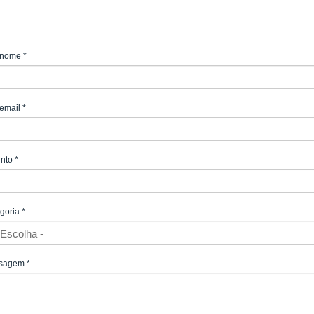
 nome
*
email
*
unto
*
goria
*
sagem
*