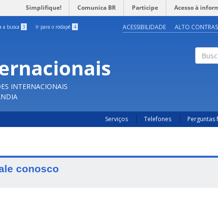
Simplifique!
Comunica BR
Participe
Acesso à infor
ACESSIBILIDADE
ALTO CONTRAS
ra a busca
3
Ir para o rodapé
4
ternacionais
Buscar
ES INTERNACIONAIS
ÂNDIA
Serviços
Telefones
Perguntas 
ale conosco