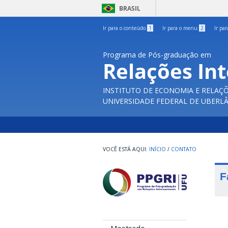
BRASIL
Ir para o conteúdo
1
Ir para o menu
2
Ir pa
Programa de Pós-graduação em
Relações In
INSTITUTO DE ECONOMIA E RELAÇÕ
UNIVERSIDADE FEDERAL DE UBERL
INÍCIO
/
CONTATO
F