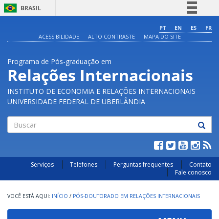
BRASIL
Simplifique!
PT
EN
ES
FR
ACESSIBILIDADE
ALTO CONTRASTE
MAPA DO SITE
Comunica BR
Participe
Programa de Pós-graduação em
Acesso à informação
Relações Internacionais
Legislação
INSTITUTO DE ECONOMIA E RELAÇÕES INTERNACIONAIS
Canais
UNIVERSIDADE FEDERAL DE UBERLÂNDIA
Buscar
Serviços
Telefones
Perguntas frequentes
Contato
Fale conosco
INÍCIO
/
PÓS-DOUTORADO EM RELAÇÕES INTERNACIONAIS