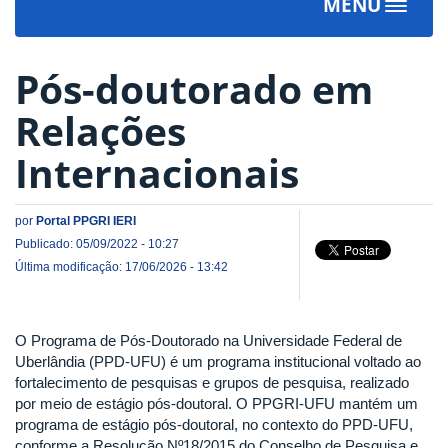
MENU
Toggle
navigat
Pós-doutorado em
Relações
Internacionais
por
Portal PPGRI IERI
Publicado: 05/09/2022 - 10:27
Última modificação: 17/06/2026 - 13:42
O Programa de Pós-Doutorado na Universidade Federal de
Uberlândia (PPD-UFU) é um programa institucional voltado ao
fortalecimento de pesquisas e grupos de pesquisa, realizado
por meio de estágio pós-doutoral. O PPGRI-UFU mantém um
programa de estágio pós-doutoral, no contexto do PPD-UFU,
conforme a Resolução Nº18/2015 do Conselho de Pesquisa e