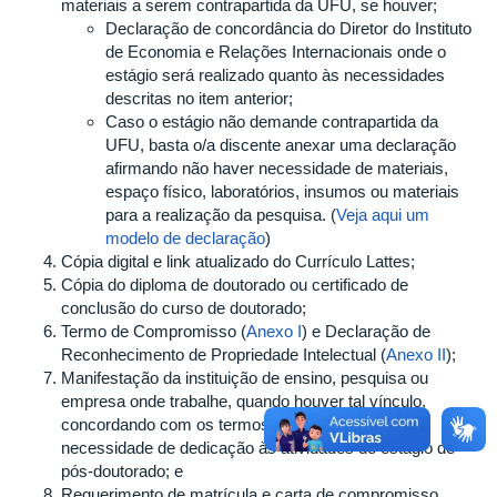
materiais a serem contrapartida da UFU, se houver;
Declaração de concordância do Diretor do Instituto
de Economia e Relações Internacionais onde o
estágio será realizado quanto às necessidades
descritas no item anterior;
Caso o estágio não demande contrapartida da
UFU, basta o/a discente anexar uma declaração
afirmando não haver necessidade de materiais,
espaço físico, laboratórios, insumos ou materiais
para a realização da pesquisa. (
Veja aqui um
modelo de declaração
)
Cópia digital e link atualizado do Currículo Lattes;
Cópia do diploma de doutorado ou certificado de
conclusão do curso de doutorado;
Termo de Compromisso (
Anexo I
) e Declaração de
Reconhecimento de Propriedade Intelectual (
Anexo II
);
Manifestação da instituição de ensino, pesquisa ou
empresa onde trabalhe, quando houver tal vínculo,
concordando com os termos de afastamento ou
necessidade de dedicação às atividades do estágio de
pós-doutorado; e
Requerimento de matrícula e carta de compromisso