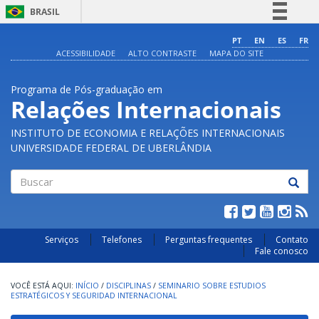
BRASIL
Simplifique!
PT
EN
ES
FR
ACESSIBILIDADE
ALTO CONTRASTE
MAPA DO SITE
Comunica BR
Participe
Programa de Pós-graduação em
Acesso à informação
Relações Internacionais
Legislação
INSTITUTO DE ECONOMIA E RELAÇÕES INTERNACIONAIS
Canais
UNIVERSIDADE FEDERAL DE UBERLÂNDIA
Buscar
Serviços
Telefones
Perguntas frequentes
Contato
Fale conosco
INÍCIO
/
DISCIPLINAS
/
SEMINARIO SOBRE ESTUDIOS
ESTRATÉGICOS Y SEGURIDAD INTERNACIONAL