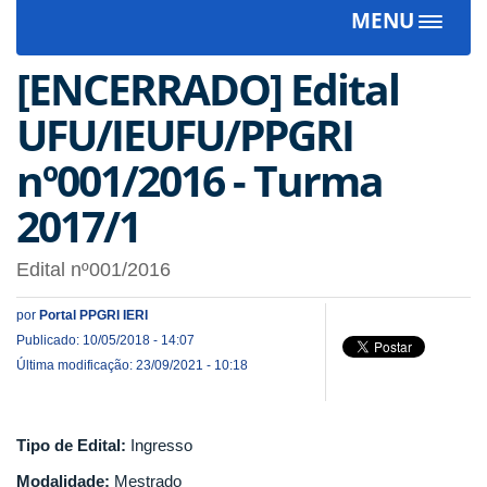
MENU
Toggle
navigat
[ENCERRADO] Edital
UFU/IEUFU/PPGRI
nº001/2016 - Turma
2017/1
Edital nº001/2016
por
Portal PPGRI IERI
Publicado: 10/05/2018 - 14:07
Última modificação: 23/09/2021 - 10:18
Tipo de Edital:
Ingresso
Modalidade:
Mestrado