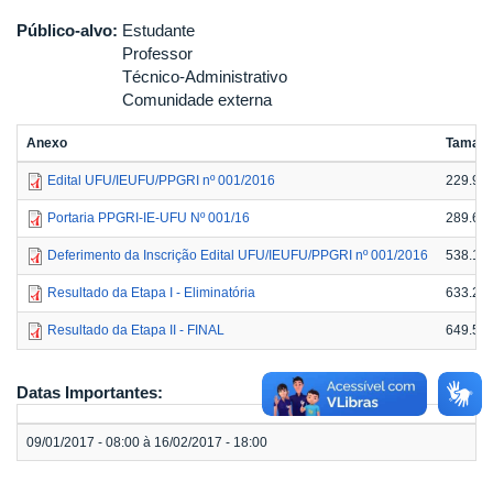
Público-alvo:
Estudante
Professor
Técnico-Administrativo
Comunidade externa
Anexo
Taman
Edital UFU/IEUFU/PPGRI nº 001/2016
229.9 
Portaria PPGRI-IE-UFU Nº 001/16
289.69
Deferimento da Inscrição Edital UFU/IEUFU/PPGRI nº 001/2016
538.15
Resultado da Etapa I - Eliminatória
633.23
Resultado da Etapa II - FINAL
649.59
Datas Importantes:
09/01/2017 - 08:00 à 16/02/2017 - 18:00