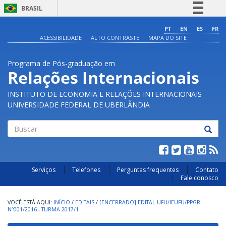
BRASIL
Simplifique!
PT
EN
ES
FR
ACESSIBILIDADE
ALTO CONTRASTE
MAPA DO SITE
Comunica BR
Participe
Programa de Pós-graduação em
Acesso à informação
Relações Internacionais
Legislação
INSTITUTO DE ECONOMIA E RELAÇÕES INTERNACIONAIS
Canais
UNIVERSIDADE FEDERAL DE UBERLÂNDIA
Buscar
Serviços
Telefones
Perguntas frequentes
Contato
Fale conosco
INÍCIO
/
EDITAIS
/
[ENCERRADO] EDITAL UFU/IEUFU/PPGRI
Nº001/2016 - TURMA 2017/1