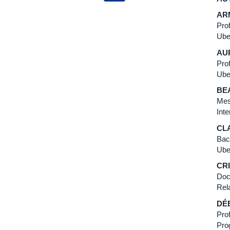
AR
Pro
Ube
AU
Pro
Ube
BE
Mes
Int
CL
Bac
Ube
CR
Doc
Rel
DÉ
Pro
Pro