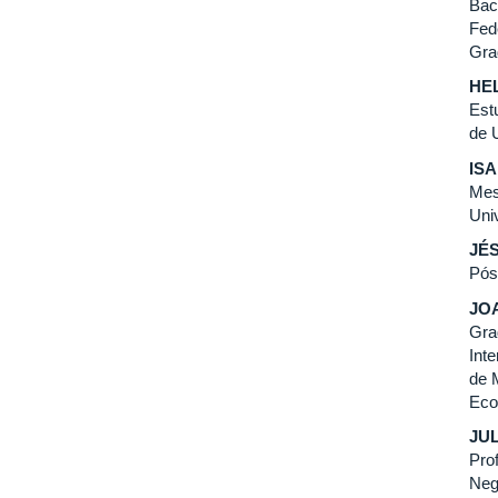
Bac
Fed
Gra
HE
Est
de 
IS
Mes
Uni
JÉ
Pós
JO
Gra
Int
de 
Eco
JU
Pro
Neg