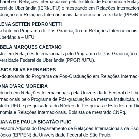
harel em Relações Internacionais pelo Instituto de Economia e Relaç
eral de Uberlândia (IERI/UFU) e mestrando em Relações Internacion
duação em Relações Internacionais da mesma universidade (PPGR
LENA SETTEN PEDRONETTI
udante no Programa de Pós-Graduação em Relações Internacionais 
Uberlândia – UFU.
ABELA MARQUES CAETANO
tre em Relações Internacionais pelo Programa de Pós-Graduação e
versidade Federal de Uberlândia (PPGRI/UFU).
SSICA SILVA FERNANDES
-doutoranda do Programa de Pós-Graduação em Relações Internaci
ANA D’ARC MOREIRA
duada em Relações Internacionais pela Universidade Federal de Ub
ernacionais pelo Programa de Pós-graduação da mesma instituição, se
Mello-UFU e pesquisadora do Núcleo de Pesquisas e Estudos em Dir
nomia e Relações Internacionais. Bolsista de mestrado CNPq.
LIANA DE PAULA BIGATÃO PUIG
fessora Adjunta do Departamento de Relações Internacionais da Esco
ócios (EPPEN) da Universidade Federal de São Paulo.