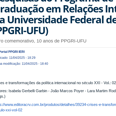
raduação em Relações In
a Universidade Federal d
PPGRI-UFU)
vro comemorativo, 10 anos de PPGRI-UFU
Portal PPGRI IERI
icado: 11/04/2025 - 18:29
ma modificação: 11/04/2025 - 18:40
es e transformações da política internacional no século XXI - Vol.: 02
ores: Isabela Gerbelli Garbin - João Marcos Poyer - Lara Martim Rodr
gs.)
ps://www.editoracrv.com.br/produtos/detalhes/39234-crises-e-transfor
ulo-xxi-vol-02