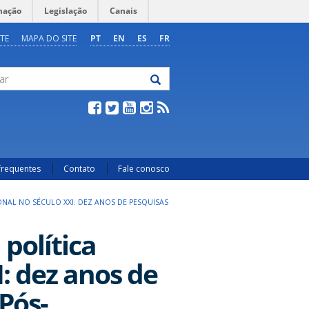
mação
Legislação
Canais
TE
MAPA DO SITE
PT
EN
ES
FR
frequentes
Contato
Fale conosco
ONAL NO SÉCULO XXI: DEZ ANOS DE PESQUISAS
política
: dez anos de
Pós-