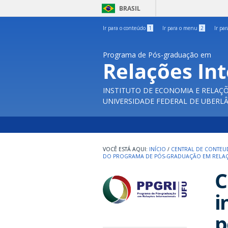
BRASIL
Ir para o conteúdo
1
Ir para o menu
2
Ir pa
Programa de Pós-graduação em
Relações In
INSTITUTO DE ECONOMIA E RELAÇÕ
UNIVERSIDADE FEDERAL DE UBERL
INÍCIO
/
CENTRAL DE CONTE
DO PROGRAMA DE PÓS-GRADUAÇÃO EM RELAÇÕE
C
i
p