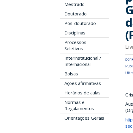
Mestrado
G
Doutorado
d
Pós-doutorado
(
Disciplinas
Processos
Li
Seletivos
Interinstitucional /
por
Internacional
Publ
Bolsas
Últi
Ações afirmativas
Horários de aulas
Cris
Normas e
Aut
Regulamentos
(Or
Orientações Gerais
htt
sec