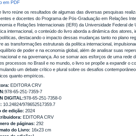
ro em PDF
e livro reúne os resultados de algumas das diversas pesquisas reali
centes e docentes do Programa de Pós-Graduação em Relações Inter
nomia e Relações Internacionais (IERI) da Universidade Federal de
tica internacional, o conteúdo do livro aborda a dinâmica dos atores,
políticas, destacando o impacto dessas mudanças tanto no plano regio
re as transformações estruturais da política internacional, impulsi
equilíbrio de poder e na economia global, além de analisar suas rep
ernacional e na governança. Ao se somar aos esforços de uma rede 
es processos no Brasil e no mundo, o livro se propõe a expandir o
imulando um debate crítico e plural sobre os desafios contemporâneos 
ricos quanto empíricos.
tora:
EDITORA CRV
N:
978-65-251-7359-7
N DIGITAL:
978-65-251-7358-0
:
10.24824/978652517359.7
 de edição:
2024
tribuidora:
EDITORA CRV
ero de páginas:
292
mato do Livro:
16x23 cm