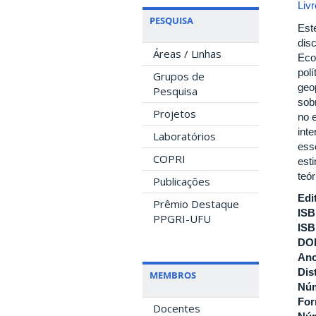
Liv
PESQUISA
Est
dis
Áreas / Linhas
Eco
polí
Grupos de
geo
Pesquisa
sob
Projetos
no 
int
Laboratórios
ess
COPRI
est
teó
Publicações
Edi
Prêmio Destaque
ISB
PPGRI-UFU
ISB
DOI
Ano
Dis
MEMBROS
Núm
For
Docentes