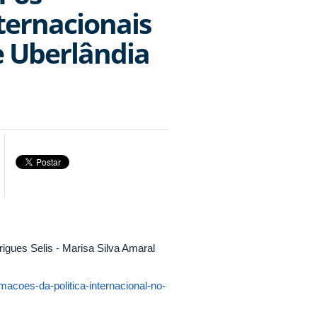
ternacionais
e Uberlândia
igues Selis - Marisa Silva Amaral
macoes-da-politica-internacional-no-