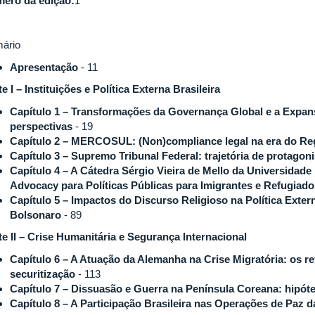
ero da edição:
1
ário
Apresentação
- 11
te I – Instituições e Política Externa Brasileira
Capítulo 1 – Transformações da Governança Global e a Expan
perspectivas
- 19
Capítulo 2 – MERCOSUL: (Non)compliance legal na era do Re
Capítulo 3 – Supremo Tribunal Federal: trajetória de protagon
Capítulo 4 – A Cátedra Sérgio Vieira de Mello da Universidade
Advocacy para Políticas Públicas para Imigrantes e Refugiad
Capítulo 5 – Impactos do Discurso Religioso na Política Exte
Bolsonaro
- 89
te II – Crise Humanitária e Segurança Internacional
Capítulo 6 – A Atuação da Alemanha na Crise Migratória: os re
securitização
- 113
Capítulo 7 – Dissuasão e Guerra na Península Coreana: hipóte
Capítulo 8 – A Participação Brasileira nas Operações de Paz 