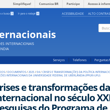
Simplifique!
Comunica BR
Participe
Acesso à infor
ACESSIBILIDADE
ALTO CONTRAS
ra a busca
3
Ir para o rodapé
4
ternacionais
Buscar
ES INTERNACIONAIS
ÂNDIA
Serviços
Telefones
Perguntas 
UDOS
/
DOCUMENTOS
/
2025
/
04
/
CRISES E TRANSFORMAÇÕES DA POLÍTICA INTERNACI
S INTERNACIONAIS DA UNIVERSIDADE FEDERAL DE UBERLÂNDIA (PPGRI-UFU)
rises e transformações da 
nternacional no século XXI
esquisas do Programa de 