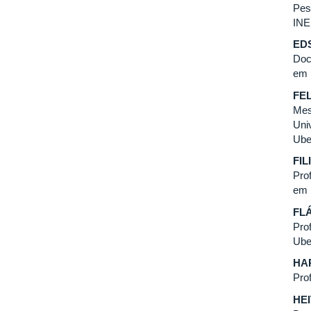
Pes
INE
ED
Doc
em 
FE
Mes
Uni
Ube
FI
Pro
em 
FL
Pro
Ube
HA
Pro
HE