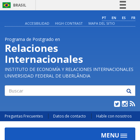
BRASIL
Simplifique!
PT
EN
ES
FR
ACCESIBILIDAD
HIGH CONTRAST
MAPA DEL SITIO
Comunica BR
Participe
Programa de Postgrado en
Acesso à informação
Relaciones
Legislação
Internacionales
Canais
INSTITUTO DE ECONOMÍA Y RELACIONES INTERNACIONALES
UNIVERSIDAD FEDERAL DE UBERLÂNDIA
Buscar
Preguntas Frecuentes
Datos de contacto
Hable con nosotros
MENU
Toggle