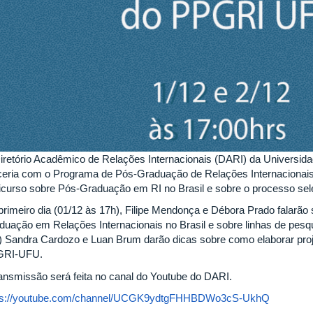
iretório Acadêmico de Relações Internacionais (DARI) da Universida
ceria com o Programa de Pós-Graduação de Relações Internaciona
icurso sobre Pós-Graduação em RI no Brasil e sobre o processo s
primeiro dia (01/12 às 17h), Filipe Mendonça e Débora Prado falarão 
duação em Relações Internacionais no Brasil e sobre linhas de pesqu
) Sandra Cardozo e Luan Brum darão dicas sobre como elaborar proje
GRI-UFU.
ransmissão será feita no canal do Youtube do DARI.
ps://youtube.com/channel/UCGK9ydtgFHHBDWo3cS-UkhQ