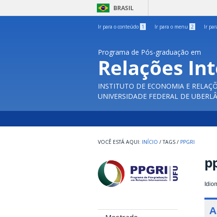
BRASIL
Ir para o conteúdo
1
Ir para o menu
2
Ir pa
Programa de Pós-graduação em
Relações In
INSTITUTO DE ECONOMIA E RELAÇÕ
UNIVERSIDADE FEDERAL DE UBERL
INÍCIO
/
TAGS
/
PPGRI
pp
Idio
A