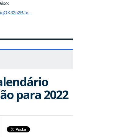
aixo:
WqOK32n2BJx...
alendário
ão para 2022