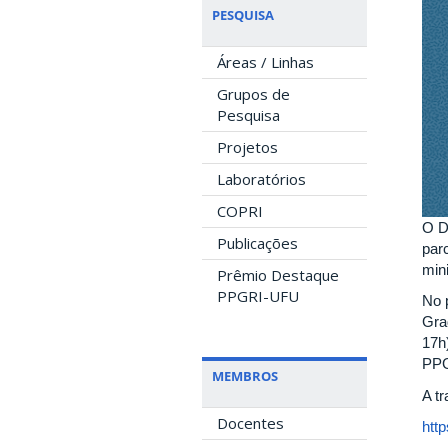
PESQUISA
Áreas / Linhas
Grupos de
Pesquisa
Projetos
Laboratórios
COPRI
O D
Publicações
par
min
Prêmio Destaque
PPGRI-UFU
No 
Gra
17h
PP
MEMBROS
A t
Docentes
htt