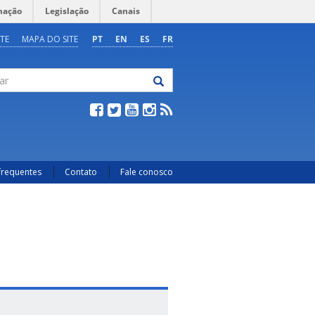
mação
Legislação
Canais
TE
MAPA DO SITE
PT
EN
ES
FR
frequentes
Contato
Fale conosco