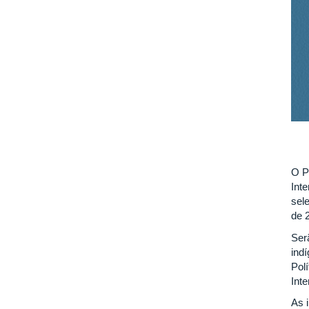
O P
Int
sel
de 
Ser
ind
Polí
Inte
As 