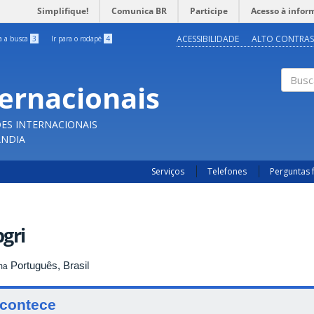
Simplifique!
Comunica BR
Participe
Acesso à infor
ACESSIBILIDADE
ALTO CONTRAS
ra a busca
3
Ir para o rodapé
4
ternacionais
Buscar
ES INTERNACIONAIS
ÂNDIA
Serviços
Telefones
Perguntas 
gri
Português, Brasil
ma
contece