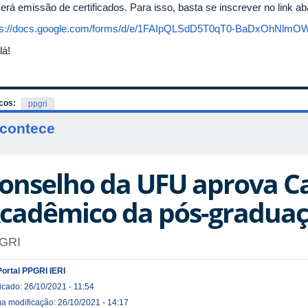
erá emissão de certificados. Para isso, basta se inscrever no link ab
ps://docs.google.com/forms/d/e/1FAIpQLSdD5T0qT0-BaDxOhNlmO
lá!
cos:
ppgri
contece
onselho da UFU aprova C
cadêmico da pós-graduaç
GRI
Portal PPGRI IERI
icado: 26/10/2021 - 11:54
ma modificação: 26/10/2021 - 14:17