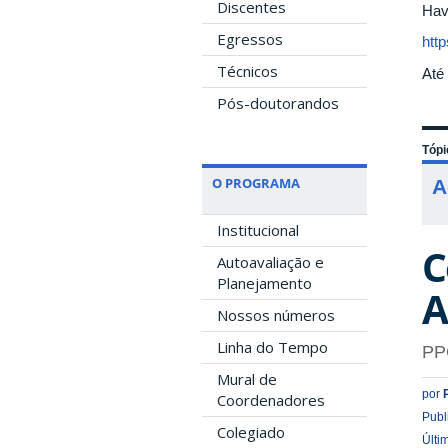
Discentes
Hav
Egressos
htt
Técnicos
Até 
Pós-doutorandos
Tópi
O PROGRAMA
A
Institucional
C
Autoavaliação e
Planejamento
A
Nossos números
Linha do Tempo
PP
Mural de
por
Coordenadores
Publ
Colegiado
Últi