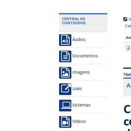
CENTRAL DE
h
CONTEÚDOS
Cal
An
Áudios
Documentos
Imagens
Tópi
A
Links
C
Sistemas
c
Vídeos