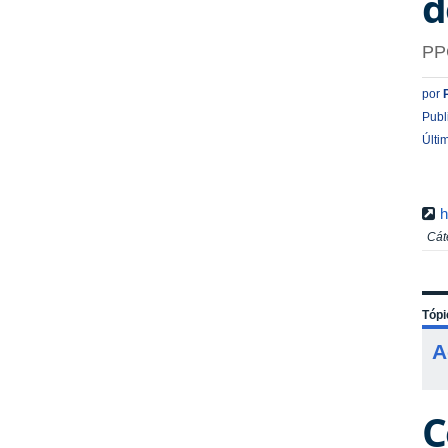
d
PP
por
Publ
Últi
h
Cát
Tópi
A
C