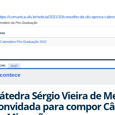
ttps://comunica.ufu.br/noticia/2021/10/conselho-da-ufu-aprova-calen
endário da Pós-Graduação
exo
Calendário Pós-Graduação 2022
cos:
ppgri
contece
átedra Sérgio Vieira de M
onvidada para compor Câ