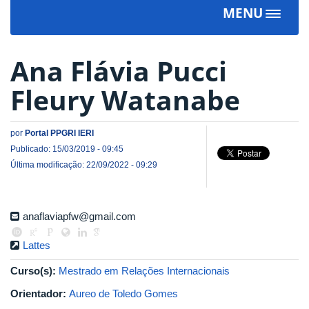
MENU
Toggle
navigat
Ana Flávia Pucci
Fleury Watanabe
por
Portal PPGRI IERI
Publicado: 15/03/2019 - 09:45
Última modificação: 22/09/2022 - 09:29
anaflaviapfw@gmail.com
Lattes
Curso(s):
Mestrado em Relações Internacionais
Orientador:
Aureo de Toledo Gomes