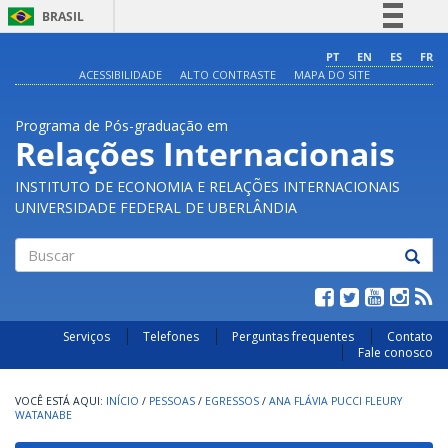
BRASIL
Simplifique!
PT
EN
ES
FR
ACESSIBILIDADE
ALTO CONTRASTE
MAPA DO SITE
Comunica BR
Participe
Programa de Pós-graduação em
Acesso à informação
Relações Internacionais
Legislação
INSTITUTO DE ECONOMIA E RELAÇÕES INTERNACIONAIS
Canais
UNIVERSIDADE FEDERAL DE UBERLÂNDIA
Buscar
Serviços
Telefones
Perguntas frequentes
Contato
Fale conosco
INÍCIO
/
PESSOAS
/
EGRESSOS
/
ANA FLÁVIA PUCCI FLEURY
WATANABE