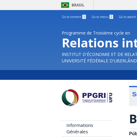
BRASIL
Go to content
1
Go to menu
2
Go to search
Programme de Troisième cycle en
Relations in
INSTITUT D'ÉCONOMIE ET DE RELA
UNIVERSITÉ FÉDÉRALE D'UBERLÂND
S
B
Informations
Générales
Púb