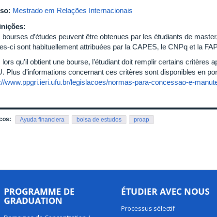
so:
Mestrado em Relações Internacionais
inições:
 bourses d’études peuvent être obtenues par les étudiants de master,
les-ci sont habituellement attribuées par la CAPES, le CNPq et la F
lors qu’il obtient une bourse, l’étudiant doit remplir certains critère
 Plus d’informations concernant ces critères sont disponibles en port
p://www.ppgri.ieri.ufu.br/legislacoes/normas-para-concessao-e-manu
cos:
Ayuda financiera
bolsa de estudos
proap
PROGRAMME DE
ÉTUDIER AVEC NOUS
GRADUATION
Processus sélectif