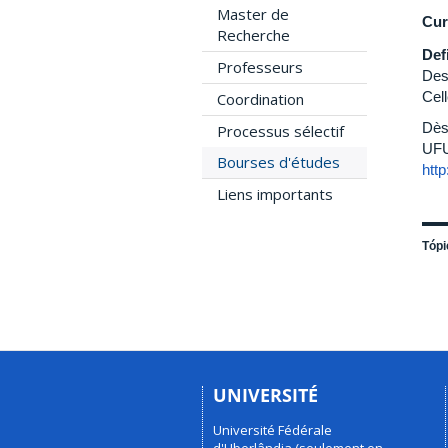
Master de
Cur
Recherche
Def
Professeurs
Des
Cel
Coordination
Dès 
Processus sélectif
UFU.
Bourses d'études
htt
Liens importants
Tópi
UNIVERSITÉ
Université Fédérale
d'Uberlândia (seulement en