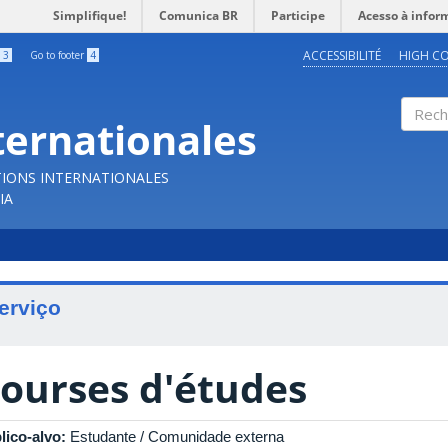
Simplifique!
Comunica BR
Participe
Acesso à infor
ACCESSIBILITÉ
HIGH C
3
Go to footer
4
ternationales
Reche
TIONS INTERNATIONALES
IA
erviço
ourses d'études
lico-alvo:
Estudante / Comunidade externa