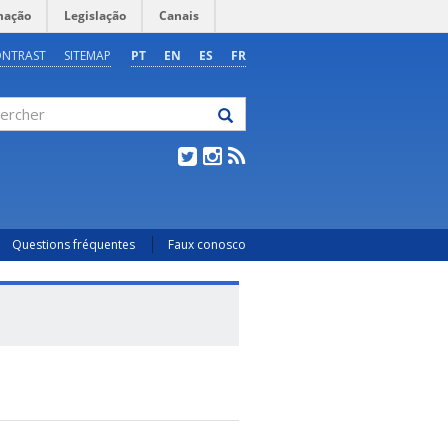
mação
Legislação
Canais
ONTRAST
SITEMAP
PT
EN
ES
FR
rcher
Questions fréquentes
Faux conosco