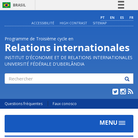
BRASIL
Simplifique!
PT
EN
ES
FR
ACCESSIBILITÉ
HIGH CONTRAST
SITEMAP
Comunica BR
Participe
Programme de Troisième cycle en
Acesso à informação
Relations internationales
Legislação
INSTITUT D'ÉCONOMIE ET DE RELATIONS INTERNATIONALES
Canais
UNIVERSITÉ FÉDÉRALE D'UBERLÂNDIA
Rechercher
Questions fréquentes
Faux conosco
MENU
Toggle
navigat