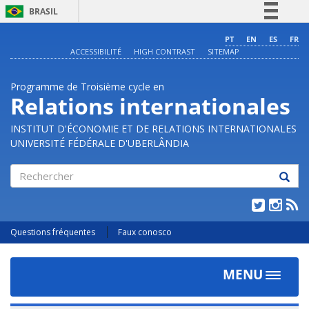
BRASIL
Simplifique!
PT
EN
ES
FR
ACCESSIBILITÉ
HIGH CONTRAST
SITEMAP
Comunica BR
Participe
Programme de Troisième cycle en
Acesso à informação
Relations internationales
Legislação
INSTITUT D'ÉCONOMIE ET DE RELATIONS INTERNATIONALES
Canais
UNIVERSITÉ FÉDÉRALE D'UBERLÂNDIA
Rechercher
Questions fréquentes
Faux conosco
MENU
Toggle
navigat