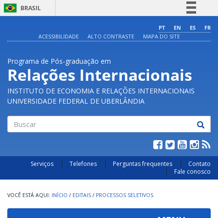
BRASIL
Simplifique!
PT
EN
ES
FR
ACESSIBILIDADE
ALTO CONTRASTE
MAPA DO SITE
Comunica BR
Participe
Programa de Pós-graduação em
Acesso à informação
Relações Internacionais
Legislação
INSTITUTO DE ECONOMIA E RELAÇÕES INTERNACIONAIS
Canais
UNIVERSIDADE FEDERAL DE UBERLÂNDIA
Buscar
Serviços
Telefones
Perguntas frequentes
Contato
Fale conosco
INÍCIO
/
EDITAIS
/
PROCESSOS SELETIVOS